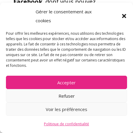
Facebook
, dont vous pouvez
consulter la politique en matière de
Gérer le consentement aux
cookies en cliquant sur le lien suivant
cookies
:
https://fr-
fr.facebook.com/policies/cookies/
Pour offrir les meilleures expériences, nous utilisons des technologies
telles que les cookies pour stocker et/ou accéder aux informations des
appareils. Le fait de consentir à ces technologies nous permettra de
LinkedIn
, dont vous trouverez la
traiter des données telles que le comportement de navigation ou les ID
uniques sur ce site. Le fait de ne pas consentir ou de retirer son
politique relative aux cookies en
consentement peut avoir un effet négatif sur certaines caractéristiques
cliquant sur le lien suivant :
et fonctions.
https://www.linkedin.com/legal/cooki
e-policy?_l=fr_FR
Accepter
Twitter
, dont vous trouverez les
Refuser
options dédiées au contrôle ou à la
Voir les préférences
restriction de l’utilisation des cookies
ainsi que la politique d’utilisation des
Politique de confidentialité
cookies :