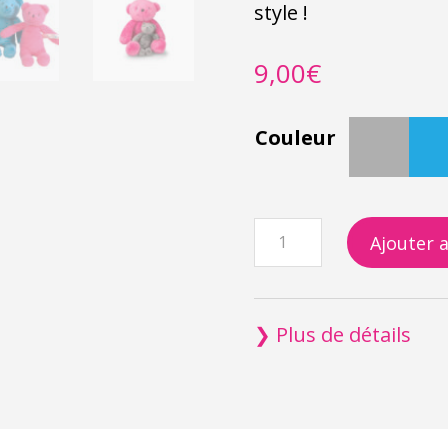
style !
9,00
€
Couleur
quantité
Ajouter 
de
Le
P'tit
❯ Plus de détails
Doudou