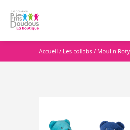
Accueil
/
Les collabs
/
Moulin Rot