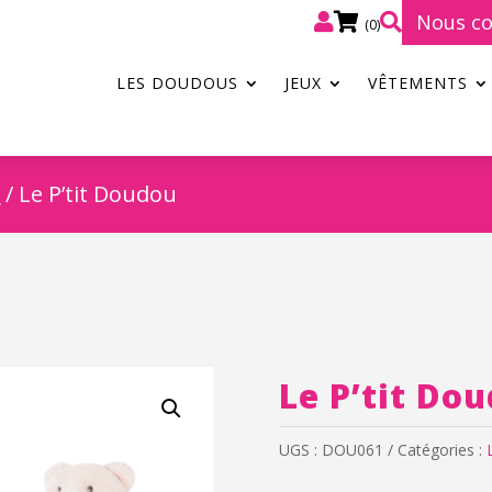
Nous co



(0)
LES DOUDOUS
JEUX
VÊTEMENTS
y
/ Le P’tit Doudou
Le P’tit Do
UGS :
DOU061
Catégories :