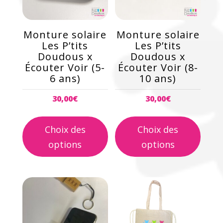
Les
Les
options
options
peuvent
peuvent
Monture solaire
Monture solaire
être
être
Les P’tits
Les P’tits
choisies
choisies
Doudous x
Doudous x
Écouter Voir (5-
Écouter Voir (8-
sur
sur
6 ans)
10 ans)
la
la
page
page
30,00
€
30,00
€
du
du
produit
produit
Choix des
Choix des
options
options