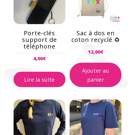
Porte-clés
Sac à dos en
support de
coton recyclé ♻️
téléphone
12,00
€
4,00
€
Ajouter au
Lire la suite
panier
Ce
Ce
produit
produit
a
a
plusieurs
plusieurs
variations.
variations.