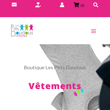





(0)
Boutique Les Ptits Doudous
Vêtements