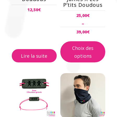
choisies
P’tits Doudous
12,50
€
sur
25,00
€
la
–
page
du
39,00
€
produit
Plage
de
Choix des
prix :
Lire la suite
options
25,00€
à
39,00€
Ce
produit
a
plusieurs
variations.
Les
options