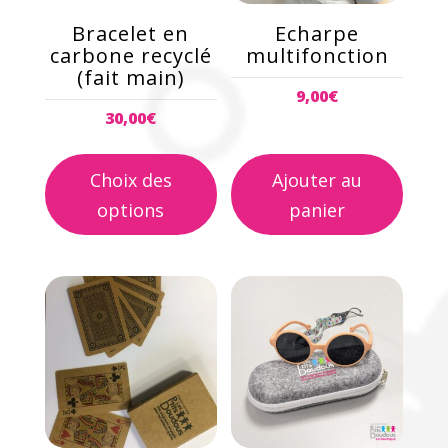
peuvent
Bracelet en
Echarpe
être
carbone recyclé
multifonction
choisies
(fait main)
9,00
€
sur
30,00
€
la
page
Choix des
Ajouter au
du
produit
options
panier
Ce
produit
a
plusieurs
variations.
Les
options