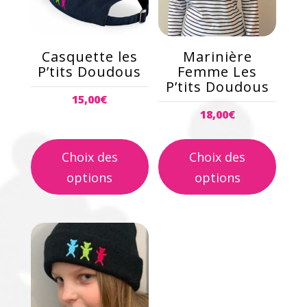
Les
Les
options
options
peuvent
peuvent
Casquette les
Marinière
être
être
P’tits Doudous
Femme Les
choisies
choisies
P’tits Doudous
15,00
€
sur
sur
18,00
€
la
la
page
page
Choix des
Choix des
du
du
produit
produit
options
options