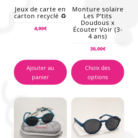
peuvent
Jeux de carte en
Monture solaire
être
carton recyclé ♻️
Les P’tits
choisies
Doudous x
4,00
€
Écouter Voir (3-
sur
4 ans)
la
page
30,00
€
du
produit
Ajouter au
Choix des
panier
options
Ce
Ce
produit
produit
a
a
plusieurs
plusieurs
variations.
variations.