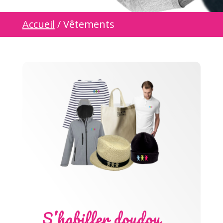
Accueil
/ Vêtements
S’habiller doudou