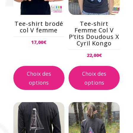
Les
Les
options
options
peuvent
peuvent
Tee-shirt brodé
Tee-shirt
être
être
col V femme
Femme Col V
choisies
choisies
P’tits Doudous X
17,00
€
Cyril Kongo
sur
sur
la
la
22,00
€
page
page
du
du
Choix des
Choix des
produit
produit
options
options
Ce
Ce
produit
produit
a
a
plusieurs
plusieurs