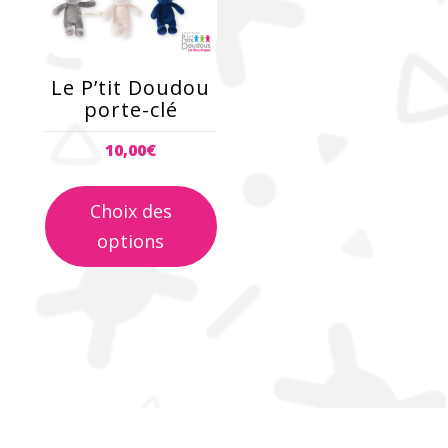
variations.
Les
options
peuvent
Le P’tit Doudou
être
porte-clé
choisies
10,00
€
sur
la
page
Choix des
du
options
produit