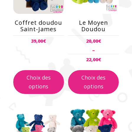
Les
Les
options
options
peuvent
peuvent
Coffret doudou
Le Moyen
être
être
Saint-James
Doudou
choisies
choisies
39,00
€
20,00
€
sur
sur
la
la
–
page
page
22,00
€
du
du
Plage
produit
produit
de
Choix des
Choix des
prix :
options
options
20,00€
à
22,00€
Ce
Ce
produit
produit
a
a