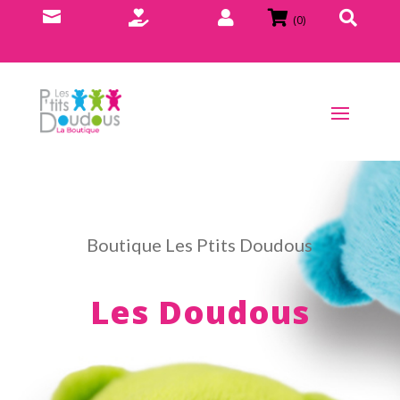





(0)
Boutique Les Ptits Doudous
Les Doudous