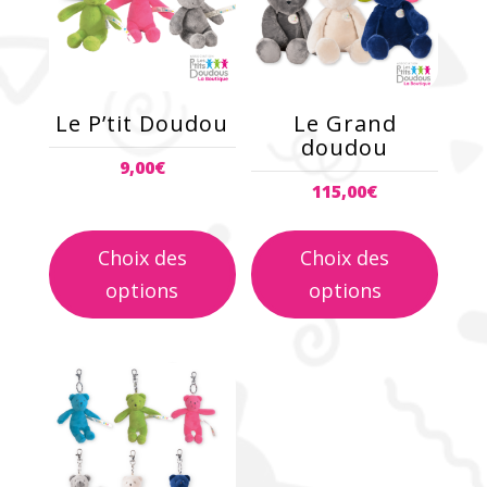
plusieurs
plusieurs
variations.
variations.
Les
Les
options
options
peuvent
peuvent
Le P’tit Doudou
Le Grand
être
être
doudou
9,00
€
choisies
choisies
115,00
€
sur
sur
la
la
page
page
Choix des
Choix des
du
du
options
options
produit
produit
Ce
produit
a
plusieurs