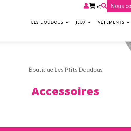
Nous co



(0)
LES DOUDOUS
JEUX
VÊTEMENTS
Boutique Les Ptits Doudous
Accessoires