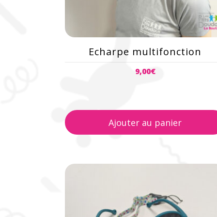
Echarpe multifonction
9,00
€
Ajouter au panier
Ce
produit
a
plusieurs