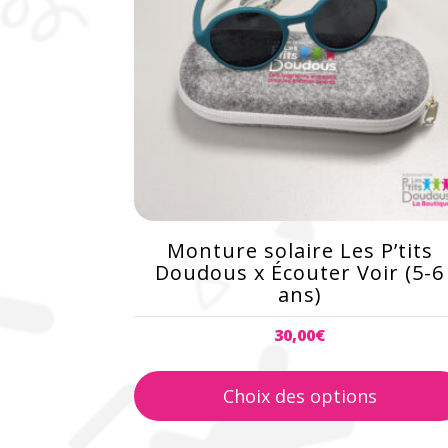
variations.
Les
options
peuvent
être
choisies
sur
la
page
du
Monture solaire Les P’tits
produit
Doudous x Écouter Voir (5-6
ans)
30,00
€
Choix des options