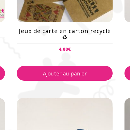
s
la
p
d
Jeux de carte en carton recyclé
p
♻️
4,00
€
Ajouter au panier
Ce
produit
a
plusieurs