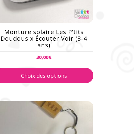
ur
age
u
Monture solaire Les P’tits
roduit
Doudous x Écouter Voir (3-4
ans)
30,00
€
Choix des options