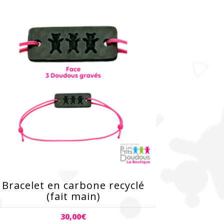
e
roduit
lusieurs
riations.
es
ptions
euvent
re
oisies
ur
age
u
Bracelet en carbone recyclé
roduit
(fait main)
30,00
€