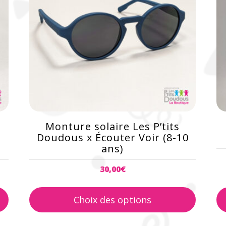
variations.
Les
options
peuvent
être
choisies
sur
la
page
du
Monture solaire Les P’tits
produit
Doudous x Écouter Voir (8-10
ans)
30,00
€
Choix des options