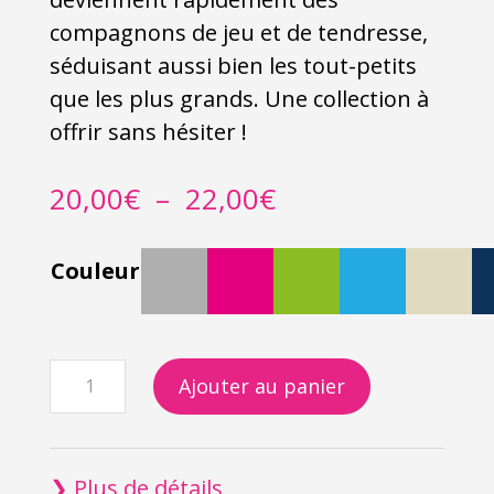
compagnons de jeu et de tendresse,
séduisant aussi bien les tout-petits
que les plus grands. Une collection à
offrir sans hésiter !
Plage
20,00
€
–
22,00
€
de
prix :
Couleur
20,00€
à
22,00€
quantité
Ajouter au panier
de
Le
Moyen
❯ Plus de détails