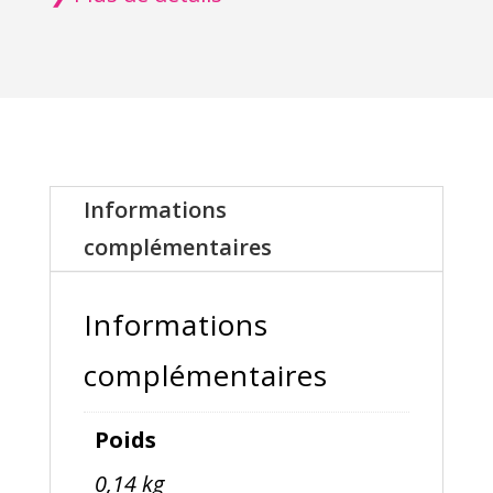
Doudou
Informations
complémentaires
Informations
complémentaires
Poids
0,14 kg