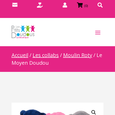





(0)
Accueil
/
Les collabs
/
Moulin Roty
/ Le
Moyen Doudou