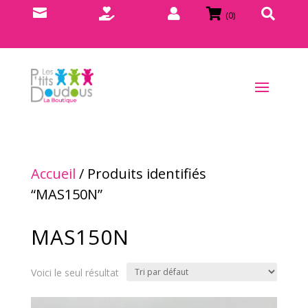





(0)
Accueil
/ Produits identifiés
“MAS150N”
MAS150N
Voici le seul résultat