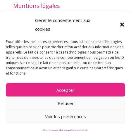
Mentions légales
Gérer le consentement aux
www.lesptitsdoudous.org
cookies
Pour offrir les meilleures expériences, nous utilisons des technologies
telles que les cookies pour stocker et/ou accéder aux informations des
appareils. Le fait de consentir à ces technologies nous permettra de
traiter des données telles que le comportement de navigation ou les ID
Je fais un don
uniques sur ce site. Le fait de ne pas consentir ou de retirer son
consentement peut avoir un effet négatif sur certaines caractéristiques
et fonctions.
Accepter
Refuser
@2022 Les P’tits Doudous – Réalisé
Voir les préférences
par Koality
Politique de confidentialité