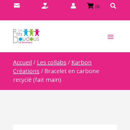





(0)
Accueil
/
Les collabs
/
Karbon
Créations
/ Bracelet en carbone
recyclé (fait main)