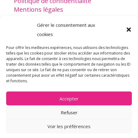
Politique de confidentialité
Mentions légales
Gérer le consentement aux
www.lesptitsdoudous.org
cookies
Pour offrir les meilleures expériences, nous utilisons des technologies
telles que les cookies pour stocker et/ou accéder aux informations des
appareils. Le fait de consentir à ces technologies nous permettra de
traiter des données telles que le comportement de navigation ou les ID
Je fais un don
uniques sur ce site. Le fait de ne pas consentir ou de retirer son
consentement peut avoir un effet négatif sur certaines caractéristiques
et fonctions.
Accepter
Refuser
@2022 Les P’tits Doudous – Réalisé
Voir les préférences
par Koality