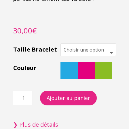
30,00
€
Taille Bracelet
Couleur
quantité
Ajouter au panier
de
Bracelet
en
❯ Plus de détails