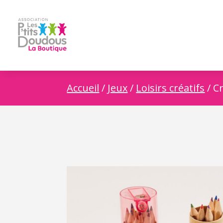
Accueil
/
Jeux
/
Loisirs créatifs
/ C