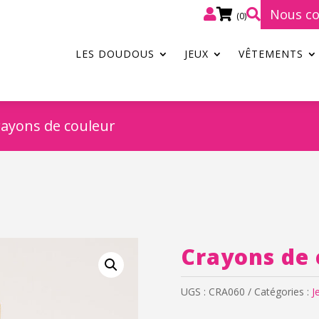
Nous co



(0)
LES DOUDOUS
JEUX
VÊTEMENTS
rayons de couleur
Crayons de 
UGS :
CRA060
Catégories :
J