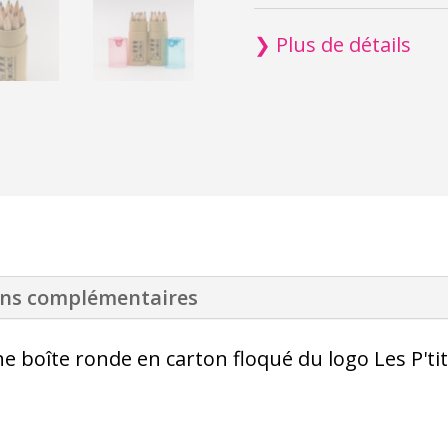
Crayons
de
❯ Plus de détails
couleur
ons complémentaires
e boîte ronde en carton floqué du logo Les P't