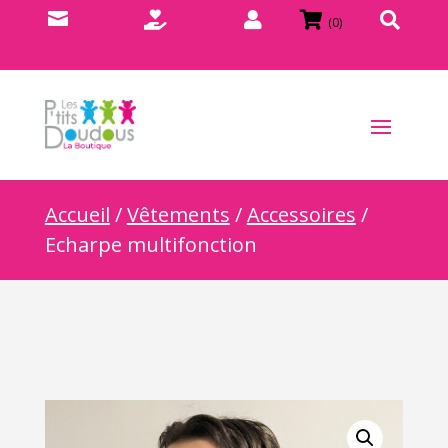





(0)
Accueil
/
Vêtements
/
Accessoires
/
Echarpe multifonction