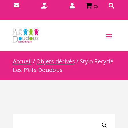





(0)
Accueil
/
Objets dérivés
/ Stylo Recyclé
Les P’tits Doudous