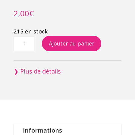
2,00
€
215 en stock
quantité
Ajouter au panier
de
Stylo
Recyclé
❯ Plus de détails
Les
P'tits
Doudous
Informations