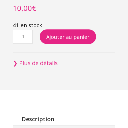
10,00
€
41 en stock
quantité
Ajouter au panier
de
Tote
bag
❯ Plus de détails
Classic
Description