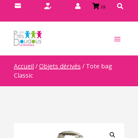





(0)
Accueil
/
Objets dérivés
/ Tote bag
Classic